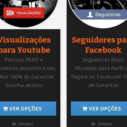
Visualizações
Seguidores pa
para Youtube
Facebook
Pessoas REAIS e
Seguidores Reais
sileiras assistem o seu
Mundiais para Perfil 
deo! 100% de Garantia!
Página no Facebook! 
Escolha abaixo:
de Garantia!
VER OPÇÕES
VER OPÇÕES
Detalhes
Detalhes