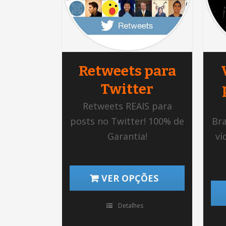
Retweets para
Twitter
Retweets REAIS para
posts no Twitter! 100% de
Bra
Garantia!
ví
VER OPÇÕES
Detalhes