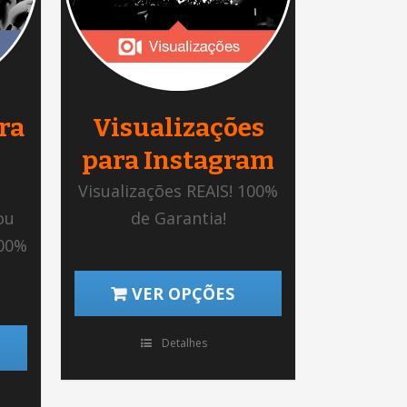
ra
Visualizações
para Instagram
Visualizações REAIS! 100%
ou
de Garantia!
100%
VER OPÇÕES
Detalhes