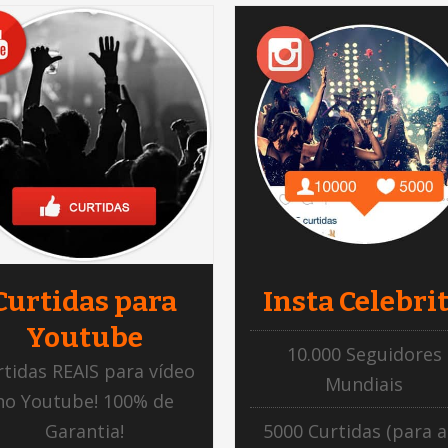
Curtidas para
Insta Celebri
Youtube
10.000 Seguidores
rtidas REAIS para vídeo
Mundiais
no Youtube! 100% de
Garantia!
5000 Curtidas (para a