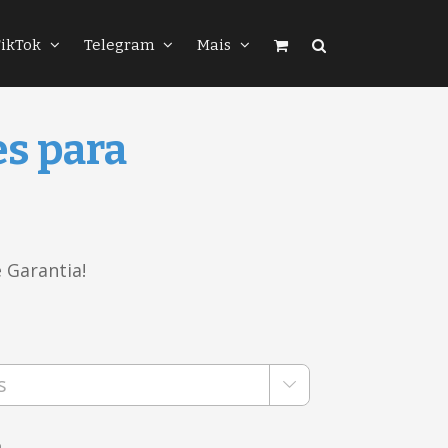
TikTok
Telegram
Mais
es para
 Garantia!

m