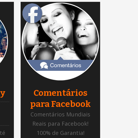
ty
Comentários
para Facebook
Comentários Mundiais
Reais para Facebook!
té
100% de Garantia!