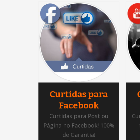
Curtidas para
Facebook
Curtidas para Post ou
Cu
Página no Facebook! 100%
de Garantia!