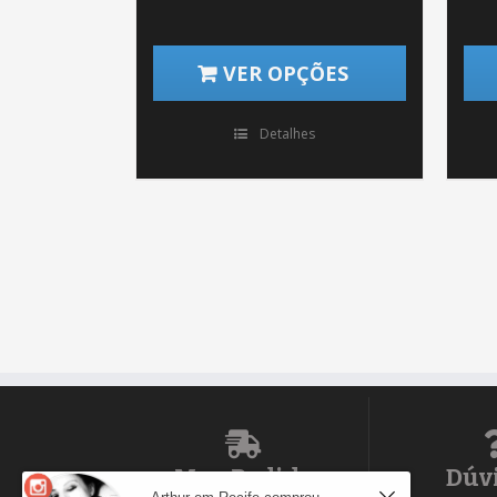
VER OPÇÕES
Detalhes
Meu Pedido
Dúv