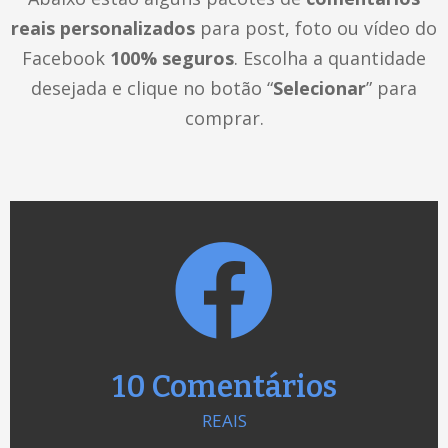
reais personalizados
para post, foto ou vídeo do
Facebook
100% seguros
. Escolha a quantidade
desejada e clique no botão “
Selecionar
” para
comprar.
10 Comentários
REAIS