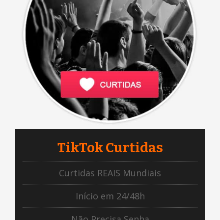
TikTok Curtidas
Curtidas REAIS Mundiais
Início em 24/48h
Não Precisa Senha