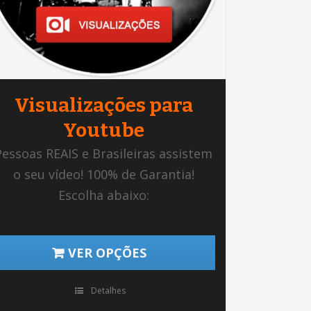
Visualizações para
Youtube
Pessoas REAIS e Brasileiras assistem
o seu vídeo! 100% de Garantia!
Escolha abaixo:
VER OPÇÕES
Detalhes