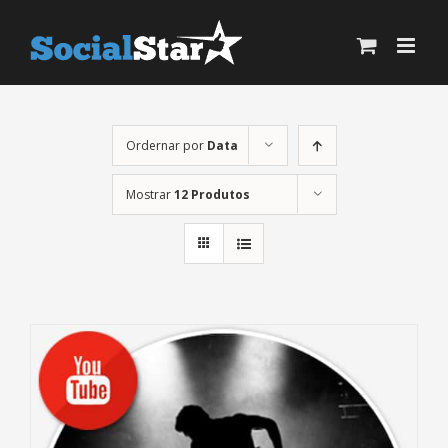
Ir
para
o
conteúdo
Ordernar por
Data
Mostrar
12 Produtos