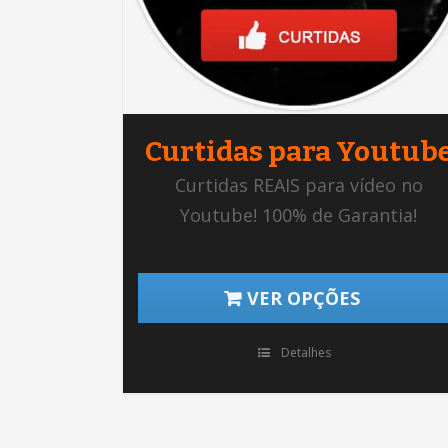
Curtidas para Youtub
Curtidas REAIS para vídeo no
Youtube! 100% de Garantia!
VER OPÇÕES
Detalhes