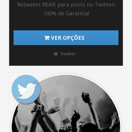
Retweets REAIS para posts no Twitter!
100% de Garantia!
VER OPÇÕES
Detalhes