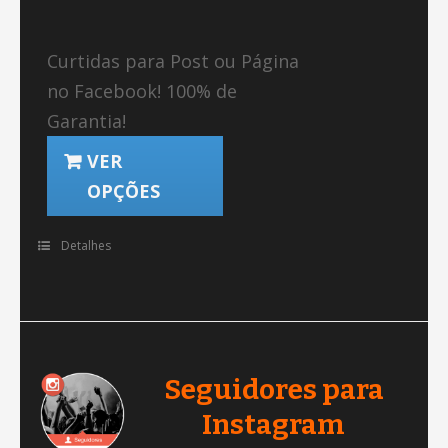
Curtidas para Post ou Página
no Facebook! 100% de
Garantia!
VER
OPÇÕES
Detalhes
Seguidores para
Instagram