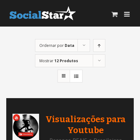
Ir
para
o
conteúdo
Ordernar por
Data
Mostrar
12 Produtos
Visualizações para
Youtube