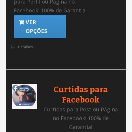
para Perfil ou Página no
Facebook! 100% de Garantia!
VER
OPÇÕES
Detalhes
Curtidas para
Facebook
Curtidas para Post ou Página
no Facebook! 100% de
Garantia!