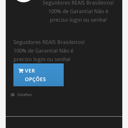
Seguidores REAIS Brasileiros!
100% de Garantia! Não é
preciso login ou senha!
Seguidores REAIS Brasileiros!
100% de Garantia! Não é
preciso login ou senha!
VER
OPÇÕES
Detalhes