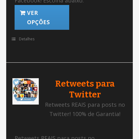
Facebook! Escolha abaixo:
VER
OPÇÕES
Detalhes
Retweets para
Twitter
Retweets REAIS para posts no
Twitter! 100% de Garantia!
Retweets REAIS para posts no