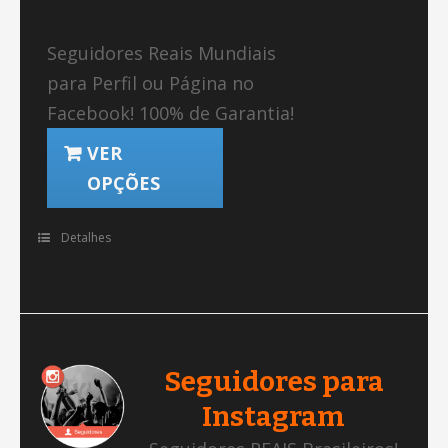
Seguidores Reais Mundiais
para Perfil ou Página no
Facebook! 100% de Garantia!
VER
OPÇÕES
Detalhes
Seguidores para
Instagram