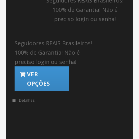
Seguidores REAIS Brasileiros!
100% de Garantia! Não é
preciso login ou senha!
Seguidores REAIS Brasileiros!
100% de Garantia! Não é
preciso login ou senha!
VER
OPÇÕES
Detalhes