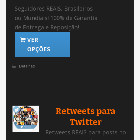
Seguidores REAIS, Brasileiros
ou Mundiais! 100% de Garantia
de Entrega e Reposição!
VER
OPÇÕES
Detalhes
Retweets para
Twitter
Retweets REAIS para posts no