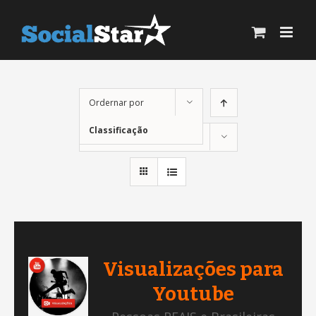
Ir
para
o
conteúdo
Ordernar por
Classificação
Mostrar
24 Produtos
Visualizações para
Youtube