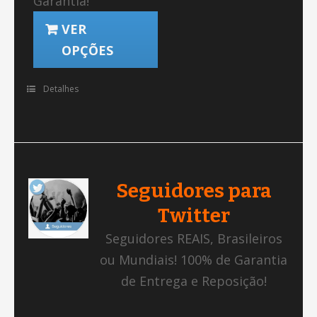
Garantia!
VER
OPÇÕES
Detalhes
Seguidores para
Twitter
Seguidores REAIS, Brasileiros
ou Mundiais! 100% de Garantia
de Entrega e Reposição!