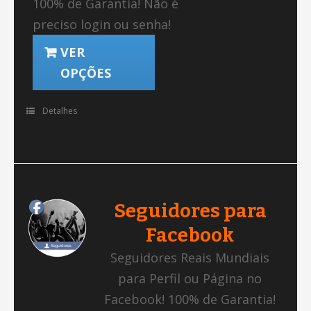
100% de Garantia! Não é
preciso login ou senha!
VER
OPÇÕES
Detalhes
Seguidores para
Facebook
Seguidores Reais Mundiais
para Perfil ou Página no
Facebook! 100% de Garantia!