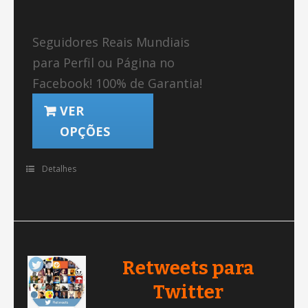
Seguidores Reais Mundiais
para Perfil ou Página no
Facebook! 100% de Garantia!
VER
OPÇÕES
Detalhes
Retweets para
Twitter