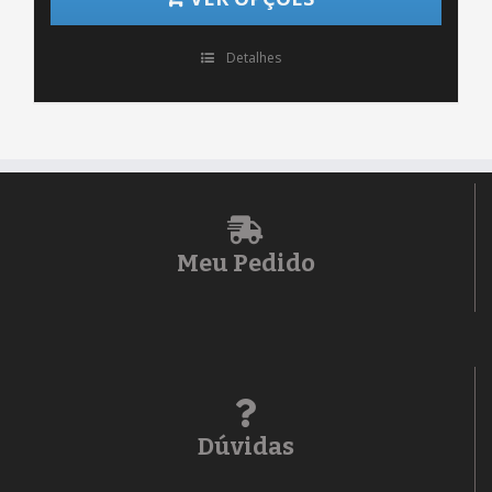
Detalhes
Meu Pedido
Dúvidas