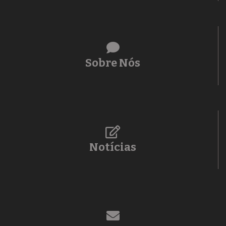
Sobre Nós
Notícias